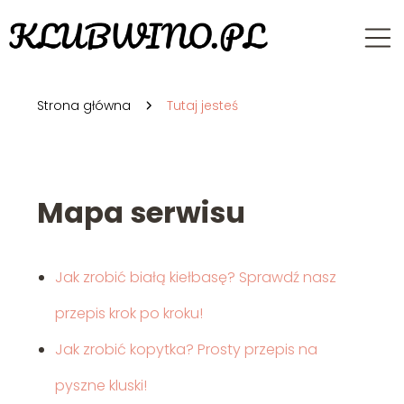
Strona główna
Tutaj jesteś
Mapa serwisu
Jak zrobić białą kiełbasę? Sprawdź nasz
przepis krok po kroku!
Jak zrobić kopytka? Prosty przepis na
pyszne kluski!