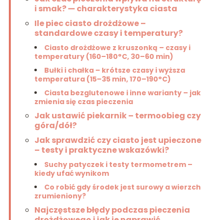
i smak? — charakterystyka ciasta
Ile piec ciasto drożdżowe –
standardowe czasy i temperatury?
Ciasto drożdżowe z kruszonką – czasy i
temperatury (160–180°C, 30–60 min)
Bułki i chałka – krótsze czasy i wyższa
temperatura (15–35 min, 170–190°C)
Ciasta bezglutenowe i inne warianty – jak
zmienia się czas pieczenia
Jak ustawić piekarnik – termoobieg czy
góra/dół?
Jak sprawdzić czy ciasto jest upieczone
– testy i praktyczne wskazówki?
Suchy patyczek i testy termometrem –
kiedy ufać wynikom
Co robić gdy środek jest surowy a wierzch
zrumieniony?
Najczęstsze błędy podczas pieczenia
drożdżowego i jak je naprawić