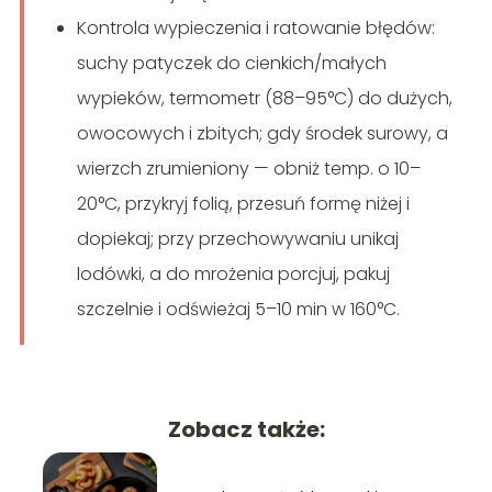
Kontrola wypieczenia i ratowanie błędów:
suchy patyczek do cienkich/małych
wypieków, termometr (88–95°C) do dużych,
owocowych i zbitych; gdy środek surowy, a
wierzch zrumieniony — obniż temp. o 10–
20°C, przykryj folią, przesuń formę niżej i
dopiekaj; przy przechowywaniu unikaj
lodówki, a do mrożenia porcjuj, pakuj
szczelnie i odświeżaj 5–10 min w 160°C.
Zobacz także: