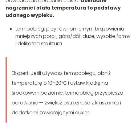
powodować opadanie ciasta.
Dokładne
nagrzanie i stała temperatura to podstawy
udanego wypieku.
termoobieg: przy równomiernym brązowieniu
mniejszych porcji; góra/dół: duże, wysokie formy
i delikatna struktura
Ekspert: Jeśli używasz termoobiegu, obniż
temperaturę o 10–20°C i ustaw kratkę na
środkowym poziomie; termoobieg przyspiesza
parowanie — zwiększ ostrożność z kruszonką i
dodatkami zawierającymi cukier.