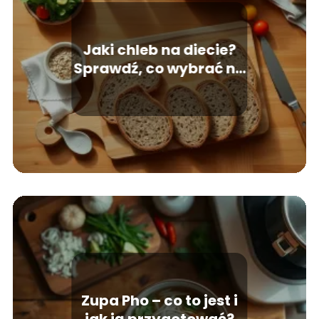
Jaki chleb na diecie?
Sprawdź, co wybrać na
odchudzanie!
Zupa Pho – co to jest i
jak ją przygotować?