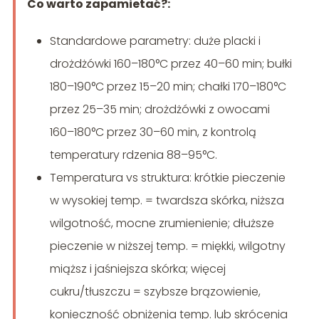
Co warto zapamietać?:
Standardowe parametry: duże placki i
drożdżówki 160–180°C przez 40–60 min; bułki
180–190°C przez 15–20 min; chałki 170–180°C
przez 25–35 min; drożdżówki z owocami
160–180°C przez 30–60 min, z kontrolą
temperatury rdzenia 88–95°C.
Temperatura vs struktura: krótkie pieczenie
w wysokiej temp. = twardsza skórka, niższa
wilgotność, mocne zrumienienie; dłuższe
pieczenie w niższej temp. = miękki, wilgotny
miąższ i jaśniejsza skórka; więcej
cukru/tłuszczu = szybsze brązowienie,
konieczność obniżenia temp. lub skrócenia