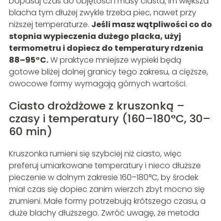
Dopasuj czas do objętości i masy ciasta; im większa
blacha tym dłużej zwykle trzeba piec, nawet przy
niższej temperaturze.
Jeśli masz wątpliwości co do
stopnia wypieczenia dużego placka, użyj
termometru i dopiecz do temperatury rdzenia
88–95°C.
W praktyce mniejsze wypieki będą
gotowe bliżej dolnej granicy tego zakresu, a cięższe,
owocowe formy wymagają górnych wartości.
Ciasto drożdżowe z kruszonką –
czasy i temperatury (160–180°C, 30–
60 min)
Kruszonka rumieni się szybciej niż ciasto, więc
preferuj umiarkowane temperatury i nieco dłuższe
pieczenie w dolnym zakresie 160–180°C, by środek
miał czas się dopiec zanim wierzch zbyt mocno się
zrumieni. Małe formy potrzebują krótszego czasu, a
duże blachy dłuższego. Zwróć uwagę, że metoda