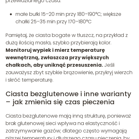
przewidzianego czasu.
małe bułki 15–20 min przy 180–190°C; większe
chałki 25–35 min przy 170–180°C
Pamiętaj, że ciasta bogate w tłuszcz, na przykład z
dużą ilością masła, szybko przybierają kolor.
Monitoruj wypiek i mierz temperaturę
wewnętrzną, zwłaszcza przy większych
chałkach, aby uniknąć przesuszenia.
Jeśli
zauważysz zbyt szybkie brązowienie, przykryj wierzch
i skróć temperaturę.
Ciasta bezglutenowe i inne warianty
– jak zmienia się czas pieczenia
Ciasta bezglutenowe mają inną strukturę, ponieważ
brak glutenowej sieci wpływa na elastyczność i
zatrzymywanie gazów; dlatego często wymagają
niższej temperatury i dłuższego czasu pieczenia, by