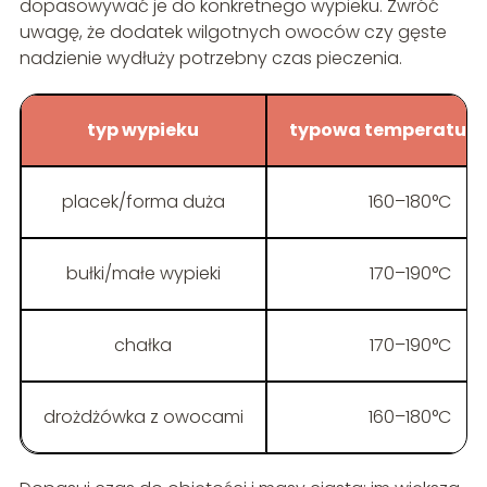
dopasowywać je do konkretnego wypieku. Zwróć
uwagę, że dodatek wilgotnych owoców czy gęste
nadzienie wydłuży potrzebny czas pieczenia.
typ wypieku
typowa temperatura
placek/forma duża
160–180°C
bułki/małe wypieki
170–190°C
chałka
170–190°C
drożdżówka z owocami
160–180°C