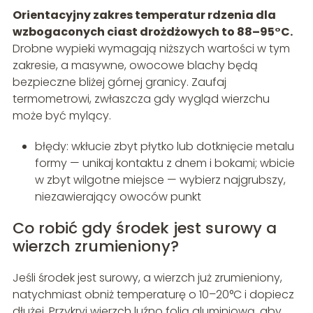
Orientacyjny zakres temperatur rdzenia dla
wzbogaconych ciast drożdżowych to 88–95°C.
Drobne wypieki wymagają niższych wartości w tym
zakresie, a masywne, owocowe blachy będą
bezpieczne bliżej górnej granicy. Zaufaj
termometrowi, zwłaszcza gdy wygląd wierzchu
może być mylący.
błędy: wkłucie zbyt płytko lub dotknięcie metalu
formy — unikaj kontaktu z dnem i bokami; wbicie
w zbyt wilgotne miejsce — wybierz najgrubszy,
niezawierający owoców punkt
Co robić gdy środek jest surowy a
wierzch zrumieniony?
Jeśli środek jest surowy, a wierzch już zrumieniony,
natychmiast obniż temperaturę o 10–20°C i dopiecz
dłużej. Przykryj wierzch luźno folią aluminiową, aby