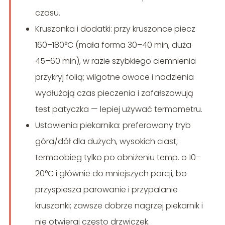
czasu.
Kruszonka i dodatki: przy kruszonce piecz
160–180°C (mała forma 30–40 min, duża
45–60 min), w razie szybkiego ciemnienia
przykryj folią; wilgotne owoce i nadzienia
wydłużają czas pieczenia i zafałszowują
test patyczka — lepiej używać termometru.
Ustawienia piekarnika: preferowany tryb
góra/dół dla dużych, wysokich ciast;
termoobieg tylko po obniżeniu temp. o 10–
20°C i głównie do mniejszych porcji, bo
przyspiesza parowanie i przypalanie
kruszonki; zawsze dobrze nagrzej piekarnik i
nie otwieraj często drzwiczek.