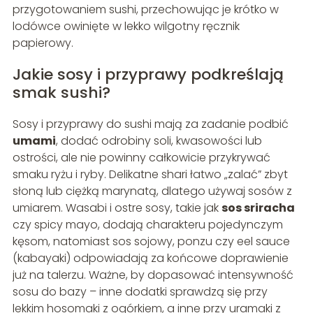
przygotowaniem sushi, przechowując je krótko w
lodówce owinięte w lekko wilgotny ręcznik
papierowy.
Jakie sosy i przyprawy podkreślają
smak sushi?
Sosy i przyprawy do sushi mają za zadanie podbić
umami
, dodać odrobiny soli, kwasowości lub
ostrości, ale nie powinny całkowicie przykrywać
smaku ryżu i ryby. Delikatne shari łatwo „zalać” zbyt
słoną lub ciężką marynatą, dlatego używaj sosów z
umiarem. Wasabi i ostre sosy, takie jak
sos sriracha
czy spicy mayo, dodają charakteru pojedynczym
kęsom, natomiast sos sojowy, ponzu czy eel sauce
(kabayaki) odpowiadają za końcowe doprawienie
już na talerzu. Ważne, by dopasować intensywność
sosu do bazy – inne dodatki sprawdzą się przy
lekkim hosomaki z ogórkiem, a inne przy uramaki z