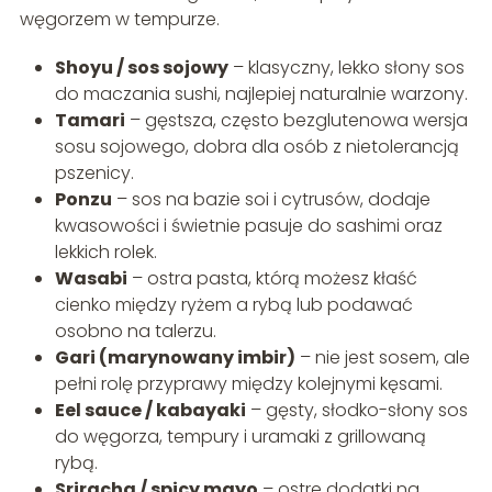
węgorzem w tempurze.
Shoyu / sos sojowy
– klasyczny, lekko słony sos
do maczania sushi, najlepiej naturalnie warzony.
Tamari
– gęstsza, często bezglutenowa wersja
sosu sojowego, dobra dla osób z nietolerancją
pszenicy.
Ponzu
– sos na bazie soi i cytrusów, dodaje
kwasowości i świetnie pasuje do sashimi oraz
lekkich rolek.
Wasabi
– ostra pasta, którą możesz kłaść
cienko między ryżem a rybą lub podawać
osobno na talerzu.
Gari (marynowany imbir)
– nie jest sosem, ale
pełni rolę przyprawy między kolejnymi kęsami.
Eel sauce / kabayaki
– gęsty, słodko-słony sos
do węgorza, tempury i uramaki z grillowaną
rybą.
Sriracha / spicy mayo
– ostre dodatki na