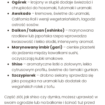
Ogórek
– krojony w słupki dodaje świeżości i
chrupkości do hosomaki, futomaki i uramaki.
Awokado
– kremowe, świetne do uramaki,
California Roll i wersji wegetariańskich, łagodzi
ostrość sosów.
Daikon / takuan (oshinko)
– marynowana
rzodkiew lub japońska rzepa wprowadza
kwasowość i lekko słodki, intensywny aromat.
Marynowany imbir (gari)
– cienkie plasterki
do jedzenia między kawałkami sushi,
oczyszczają kubki smakowe.
Shiso
– aromatyczne listki o ziołowym, lekko
cytrusowym profilu, świetne do temaki i gunkan.
Szczypiorek
– drobno siekany sprawdza się
jako posypka na uramaki lub dodatek do
wegańskich rolek z tofu.
Część ziół, jak shiso czy dymka, możesz uprawiać w
swoim ogrodzie lub na balkonie i ścinać tuż przed