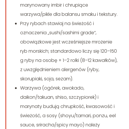
marynowany imbir i chrupiące
warzywa/pikle dla balansu smaku i tekstury.
Przy rybach stawiaj na świeżość i
oznaczenia „sushi/sashimi grade”,
obowiązkowe jest wcześniejsze mrożenie
ryb morskich; standardowo liczy się 120–150
g ryby na osobę + 1–2 rolki (8–12 kawałków),
z uwzględnieniem alergenów (ryby,
skorupiaki, soja, sezam).
Warzywa (ogórek, awokado,
daikon/takuan, shiso, szczypiorek) i
marynaty budują chrupkość, kwasowość i
świeżość, a sosy (shoyu/tamari, ponzu, eel
sauce, sriracha/spicy mayo) należy