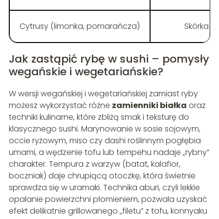
Cytrusy (limonka, pomarańcza)
Skórka s
Jak zastąpić rybę w sushi – pomysły
wegańskie i wegetariańskie?
W wersji wegańskiej i wegetariańskiej zamiast ryby
możesz wykorzystać różne
zamienniki białka
oraz
techniki kulinarne, które zbliżą smak i teksturę do
klasycznego sushi. Marynowanie w sosie sojowym,
occie ryżowym, miso czy dashi roślinnym pogłębia
umami, a wędzenie tofu lub tempehu nadaje „rybny”
charakter. Tempura z warzyw (batat, kalafior,
boczniak) daje chrupiącą otoczkę, która świetnie
sprawdza się w uramaki. Technika aburi, czyli lekkie
opalanie powierzchni płomieniem, pozwala uzyskać
efekt delikatnie grillowanego „filetu” z tofu, konnyaku