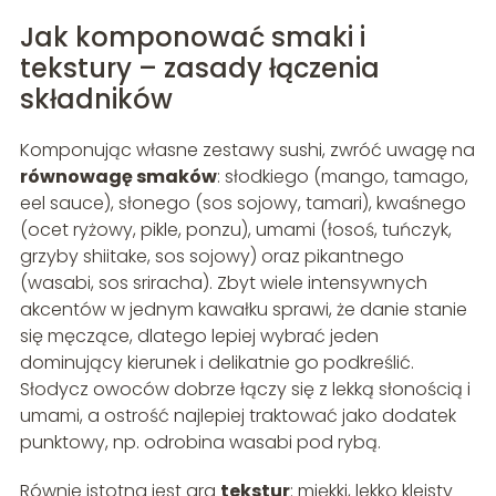
Jak komponować smaki i
tekstury – zasady łączenia
składników
Komponując własne zestawy sushi, zwróć uwagę na
równowagę smaków
: słodkiego (mango, tamago,
eel sauce), słonego (sos sojowy, tamari), kwaśnego
(ocet ryżowy, pikle, ponzu), umami (łosoś, tuńczyk,
grzyby shiitake, sos sojowy) oraz pikantnego
(wasabi, sos sriracha). Zbyt wiele intensywnych
akcentów w jednym kawałku sprawi, że danie stanie
się męczące, dlatego lepiej wybrać jeden
dominujący kierunek i delikatnie go podkreślić.
Słodycz owoców dobrze łączy się z lekką słonością i
umami, a ostrość najlepiej traktować jako dodatek
punktowy, np. odrobina wasabi pod rybą.
Równie istotna jest gra
tekstur
: miękki, lekko kleisty