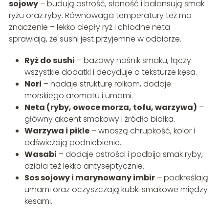
sojowy
– budują ostrość, słoność i balansują smak
ryżu oraz ryby. Równowaga temperatury też ma
znaczenie – lekko ciepły ryż i chłodne neta
sprawiają, że sushi jest przyjemne w odbiorze.
Ryż do sushi
– bazowy nośnik smaku, łączy
wszystkie dodatki i decyduje o teksturze kęsa.
Nori
– nadaje strukturę rolkom, dodaje
morskiego aromatu i umami.
Neta (ryby, owoce morza, tofu, warzywa)
–
główny akcent smakowy i źródło białka.
Warzywa i pikle
– wnoszą chrupkość, kolor i
odświeżają podniebienie.
Wasabi
– dodaje ostrości i podbija smak ryby,
działa też lekko antyseptycznie.
Sos sojowy i marynowany imbir
– podkreślają
umami oraz oczyszczają kubki smakowe między
kęsami.