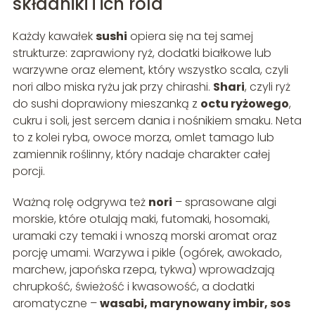
składniki i ich rola
Każdy kawałek
sushi
opiera się na tej samej
strukturze: zaprawiony ryż, dodatki białkowe lub
warzywne oraz element, który wszystko scala, czyli
nori albo miska ryżu jak przy chirashi.
Shari
, czyli ryż
do sushi doprawiony mieszanką z
octu ryżowego
,
cukru i soli, jest sercem dania i nośnikiem smaku. Neta
to z kolei ryba, owoce morza, omlet tamago lub
zamiennik roślinny, który nadaje charakter całej
porcji.
Ważną rolę odgrywa też
nori
– sprasowane algi
morskie, które otulają maki, futomaki, hosomaki,
uramaki czy temaki i wnoszą morski aromat oraz
porcję umami. Warzywa i pikle (ogórek, awokado,
marchew, japońska rzepa, tykwa) wprowadzają
chrupkość, świeżość i kwasowość, a dodatki
aromatyczne –
wasabi, marynowany imbir, sos