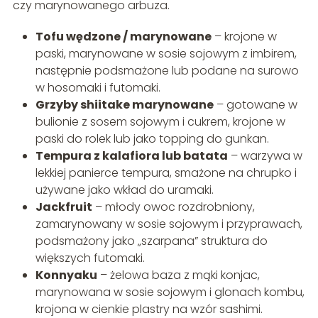
czy marynowanego arbuza.
Tofu wędzone / marynowane
– krojone w
paski, marynowane w sosie sojowym z imbirem,
następnie podsmażone lub podane na surowo
w hosomaki i futomaki.
Grzyby shiitake marynowane
– gotowane w
bulionie z sosem sojowym i cukrem, krojone w
paski do rolek lub jako topping do gunkan.
Tempura z kalafiora lub batata
– warzywa w
lekkiej panierce tempura, smażone na chrupko i
używane jako wkład do uramaki.
Jackfruit
– młody owoc rozdrobniony,
zamarynowany w sosie sojowym i przyprawach,
podsmażony jako „szarpana” struktura do
większych futomaki.
Konnyaku
– żelowa baza z mąki konjac,
marynowana w sosie sojowym i glonach kombu,
krojona w cienkie plastry na wzór sashimi.