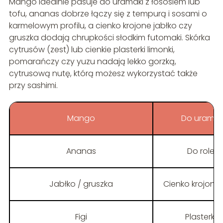
Mango idealnie pasuje do uramaki z łososiem lub
tofu, ananas dobrze łączy się z tempurą i sosami o
karmelowym profilu, a cienko krojone jabłko czy
gruszka dodają chrupkości słodkim futomaki. Skórka
cytrusów (zest) lub cienkie plasterki limonki,
pomarańczy czy yuzu nadają lekko gorzką,
cytrusową nutę, którą możesz wykorzystać także
przy sashimi.
Mango
Do uramaki
Ananas
Do rolek
Jabłko / gruszka
Cienko krojone 
Figi
Plasterki