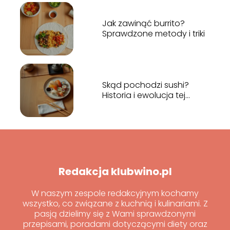
Jak zawinąć burrito?
Sprawdzone metody i triki
Skąd pochodzi sushi?
Historia i ewolucja tej
japońskiej potrawy
Redakcja klubwino.pl
W naszym zespole redakcyjnym kochamy
wszystko, co związane z kuchnią i kulinariami. Z
pasją dzielimy się z Wami sprawdzonymi
przepisami, poradami dotyczącymi diety oraz