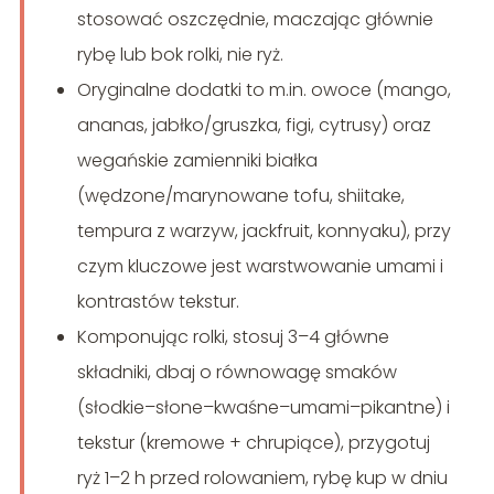
stosować oszczędnie, maczając głównie
rybę lub bok rolki, nie ryż.
Oryginalne dodatki to m.in. owoce (mango,
ananas, jabłko/gruszka, figi, cytrusy) oraz
wegańskie zamienniki białka
(wędzone/marynowane tofu, shiitake,
tempura z warzyw, jackfruit, konnyaku), przy
czym kluczowe jest warstwowanie umami i
kontrastów tekstur.
Komponując rolki, stosuj 3–4 główne
składniki, dbaj o równowagę smaków
(słodkie–słone–kwaśne–umami–pikantne) i
tekstur (kremowe + chrupiące), przygotuj
ryż 1–2 h przed rolowaniem, rybę kup w dniu