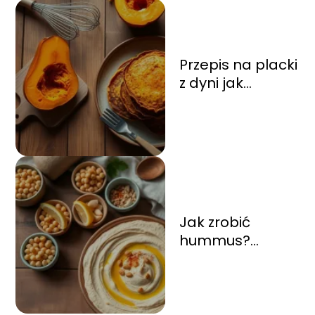
Przepis na placki
z dyni jak
ziemniaczane –
krok po kroku
Jak zrobić
hummus?
Przepis na
pyszny domowy
hummus