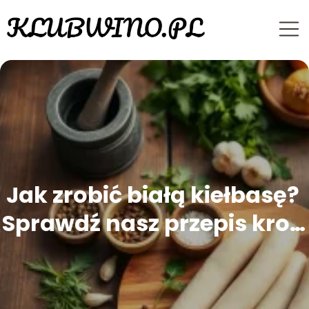
Jak zrobić białą kiełbasę?
Sprawdź nasz przepis krok
po kroku!