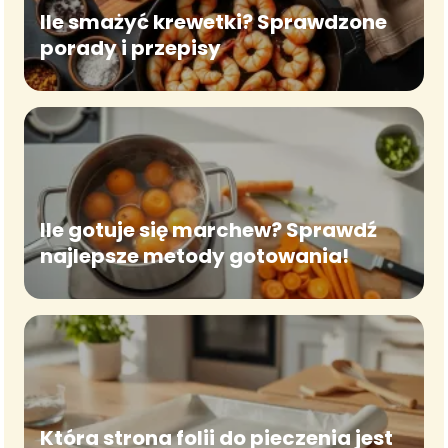
Ile smażyć krewetki? Sprawdzone
porady i przepisy
Ile gotuje się marchew? Sprawdź
najlepsze metody gotowania!
Która strona folii do pieczenia jest