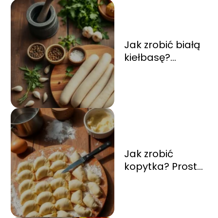
Jak zrobić białą
kiełbasę?
Sprawdź nasz
przepis krok po
kroku!
Jak zrobić
kopytka? Prosty
przepis na
pyszne kluski!